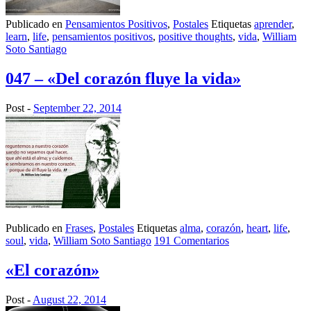
Publicado en
Pensamientos Positivos
,
Postales
Etiquetas
aprender
,
learn
,
life
,
pensamientos positivos
,
positive thoughts
,
vida
,
William
Soto Santiago
047 – «Del corazón fluye la vida»
Post -
September 22, 2014
Publicado en
Frases
,
Postales
Etiquetas
alma
,
corazón
,
heart
,
life
,
soul
,
vida
,
William Soto Santiago
191 Comentarios
«El corazón»
Post -
August 22, 2014