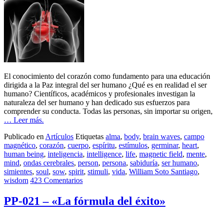
El conocimiento del corazón como fundamento para una educación
dirigida a la Paz integral del ser humano ¿Qué es en realidad el ser
humano? Científicos, académicos y profesionales investigan la
naturaleza del ser humano y han dedicado sus esfuerzos para
comprender su conducta. Todas las personas, sin importar su origen,
… Leer más.
Publicado en
Artículos
Etiquetas
alma
,
body
,
brain waves
,
campo
magnético
,
corazón
,
cuerpo
,
espíritu
,
estímulos
,
germinar
,
heart
,
human being
,
inteligencia
,
intelligence
,
life
,
magnetic field
,
mente
,
mind
,
ondas cerebrales
,
person
,
persona
,
sabiduría
,
ser humano
,
simientes
,
soul
,
sow
,
spirit
,
stimuli
,
vida
,
William Soto Santiago
,
wisdom
423 Comentarios
PP-021 – «La fórmula del éxito»