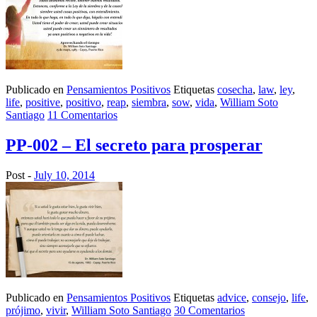
Publicado en
Pensamientos Positivos
Etiquetas
cosecha
,
law
,
ley
,
life
,
positive
,
positivo
,
reap
,
siembra
,
sow
,
vida
,
William Soto
Santiago
11 Comentarios
PP-002 – El secreto para prosperar
Post -
July 10, 2014
Publicado en
Pensamientos Positivos
Etiquetas
advice
,
consejo
,
life
,
prójimo
,
vivir
,
William Soto Santiago
30 Comentarios