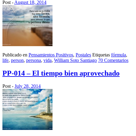
Post -
August 18, 2014
Publicado en
Pensamientos Positivos
,
Postales
Etiquetas
fórmula
,
life
,
person
,
persona
,
vida
,
William Soto Santiago
70 Comentarios
PP-014 – El tiempo bien aprovechado
Post -
July 28, 2014