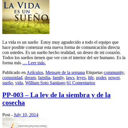
La vida es un sueño Estoy muy agradecido a todo el equipo que
hace posible comenzar esta nueva forma de comunicación directa
con ustedes. Es un sueño hecho realidad, un deseo de mi corazón.
Todos los sueños tienen que ver con el interior del ser humano. Es la
forma más
… Leer más.
Publicado en
Artículos
,
Mensaje de la semana
Etiquetas
community
,
comunidad
,
dream
,
familia
,
family
,
laws
,
leyes
,
life
,
poder
,
power
,
sueño
,
vida
,
William Soto Santiago
61 Comentarios
PP-003 – La ley de la siembra y de la
cosecha
Post -
July 10, 2014