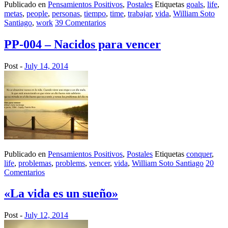
Publicado en
Pensamientos Positivos
,
Postales
Etiquetas
goals
,
life
,
metas
,
people
,
personas
,
tiempo
,
time
,
trabajar
,
vida
,
William Soto
Santiago
,
work
39 Comentarios
PP-004 – Nacidos para vencer
Post -
July 14, 2014
Publicado en
Pensamientos Positivos
,
Postales
Etiquetas
conquer
,
life
,
problemas
,
problems
,
vencer
,
vida
,
William Soto Santiago
20
Comentarios
«La vida es un sueño»
Post -
July 12, 2014