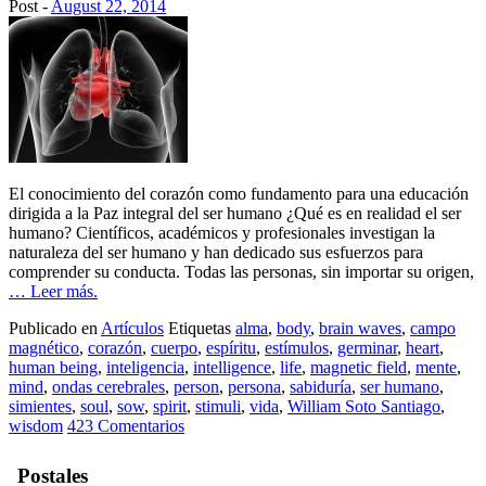
Post -
August 22, 2014
El conocimiento del corazón como fundamento para una educación
dirigida a la Paz integral del ser humano ¿Qué es en realidad el ser
humano? Científicos, académicos y profesionales investigan la
naturaleza del ser humano y han dedicado sus esfuerzos para
comprender su conducta. Todas las personas, sin importar su origen,
… Leer más.
Publicado en
Artículos
Etiquetas
alma
,
body
,
brain waves
,
campo
magnético
,
corazón
,
cuerpo
,
espíritu
,
estímulos
,
germinar
,
heart
,
human being
,
inteligencia
,
intelligence
,
life
,
magnetic field
,
mente
,
mind
,
ondas cerebrales
,
person
,
persona
,
sabiduría
,
ser humano
,
simientes
,
soul
,
sow
,
spirit
,
stimuli
,
vida
,
William Soto Santiago
,
wisdom
423 Comentarios
Postales