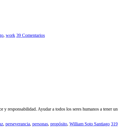
go
,
work
39 Comentarios
nor y responsabilidad. Ayudar a todos los seres humanos a tener un
az
,
perseverancia
,
personas
,
propósito
,
William Soto Santiago
319