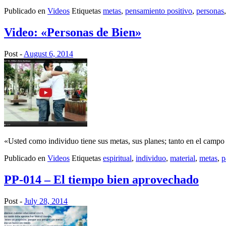
Publicado en
Videos
Etiquetas
metas
,
pensamiento positivo
,
personas
Video: «Personas de Bien»
Post -
August 6, 2014
«Usted como individuo tiene sus metas, sus planes; tanto en el campo
Publicado en
Videos
Etiquetas
espiritual
,
individuo
,
material
,
metas
,
p
PP-014 – El tiempo bien aprovechado
Post -
July 28, 2014