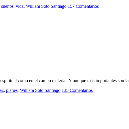
,
sueños
,
vida
,
William Soto Santiago
157 Comentarios
 espiritual como en el campo material. Y aunque más importantes son la
az
,
planes
,
William Soto Santiago
135 Comentarios