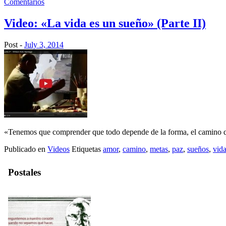
Comentarios
Video: «La vida es un sueño» (Parte II)
Post -
July 3, 2014
«Tenemos que comprender que todo depende de la forma, el camino que
Publicado en
Videos
Etiquetas
amor
,
camino
,
metas
,
paz
,
sueños
,
vid
Postales