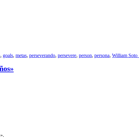
o
,
goals
,
metas
,
perseverando
,
persevere
,
person
,
persona
,
William Soto
eños»
a».