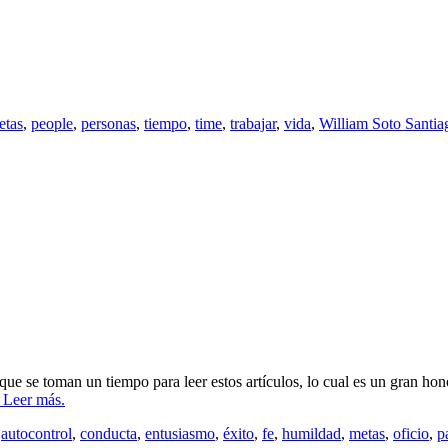
etas
,
people
,
personas
,
tiempo
,
time
,
trabajar
,
vida
,
William Soto Santia
que se toman un tiempo para leer estos artículos, lo cual es un gran ho
Leer más.
,
autocontrol
,
conducta
,
entusiasmo
,
éxito
,
fe
,
humildad
,
metas
,
oficio
,
p