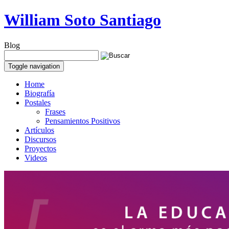
William Soto Santiago
Blog
Toggle navigation
Home
Biografía
Postales
Frases
Pensamientos Positivos
Artículos
Discursos
Proyectos
Videos