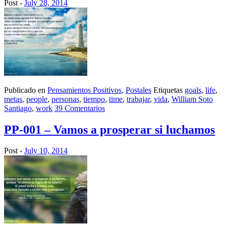
Post -
July 28, 2014
Publicado en
Pensamientos Positivos
,
Postales
Etiquetas
goals
,
life
,
metas
,
people
,
personas
,
tiempo
,
time
,
trabajar
,
vida
,
William Soto
Santiago
,
work
39 Comentarios
PP-001 – Vamos a prosperar si luchamos
Post -
July 10, 2014