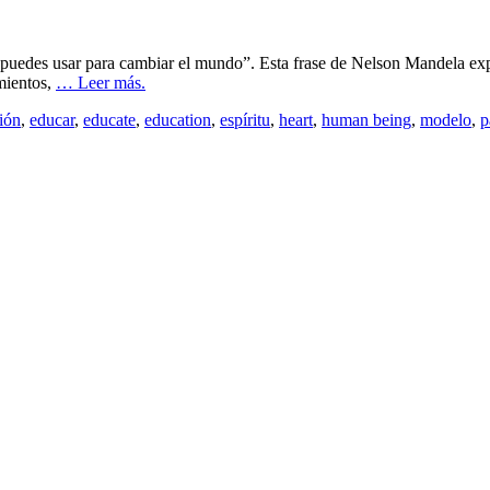
puedes usar para cambiar el mundo”. Esta frase de Nelson Mandela expr
mientos,
… Leer más.
ión
,
educar
,
educate
,
education
,
espíritu
,
heart
,
human being
,
modelo
,
p