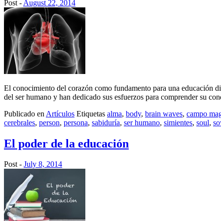
Post -
August 22, 2014
El conocimiento del corazón como fundamento para una educación dirig
del ser humano y han dedicado sus esfuerzos para comprender su cond
Publicado en
Artículos
Etiquetas
alma
,
body
,
brain waves
,
campo mag
cerebrales
,
person
,
persona
,
sabiduría
,
ser humano
,
simientes
,
soul
,
s
El poder de la educación
Post -
July 8, 2014