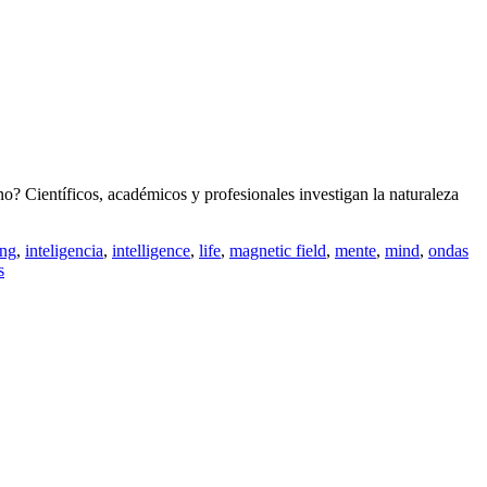
? Científicos, académicos y profesionales investigan la naturaleza
ing
,
inteligencia
,
intelligence
,
life
,
magnetic field
,
mente
,
mind
,
ondas
s