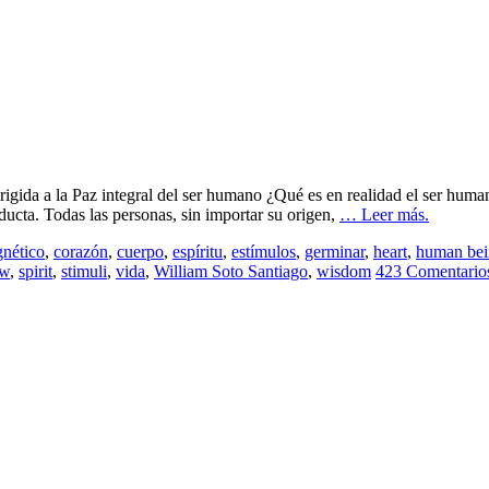
ida a la Paz integral del ser humano ¿Qué es en realidad el ser humano
ucta. Todas las personas, sin importar su origen,
… Leer más.
nético
,
corazón
,
cuerpo
,
espíritu
,
estímulos
,
germinar
,
heart
,
human be
ow
,
spirit
,
stimuli
,
vida
,
William Soto Santiago
,
wisdom
423 Comentario