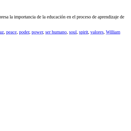
esa la importancia de la educación en el proceso de aprendizaje de
az
,
peace
,
poder
,
power
,
ser humano
,
soul
,
spirit
,
valores
,
William