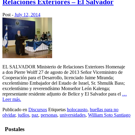
Relaciones Exteriores – El Salvador
Post -
July 12, 2014
EL SALVADOR Ministerio de Relaciones Exteriores Homenaje
a don Pierre Wolff 27 de agosto de 2013 Señor Viceministro de
Cooperación para el Desarrollo, licenciado Jaime Miranda;
excelentísimo Embajador del Estado de Israel, Sr. Shmulik Bass;
excelentísimo y reverendísimo Monseñor León Kalenga;
representante residente adjunto de Belice y El Salvador para el
…
Leer más.
Publicado en
Discursos
Etiquetas
holocausto
,
huellas para no
olvidar
,
judíos
,
paz
,
personas
,
universidades
,
William Soto Santiago
Postales