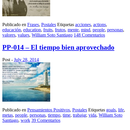
Publicado en
Frases
,
Postales
Etiquetas
acciones
,
actions
,
educación
,
education
,
fruits
,
frutos
,
mente
,
mind
,
people
,
personas
,
valores
,
values
,
William Soto Santiago
148 Comentarios
PP-014 – El tiempo bien aprovechado
Post -
July 28, 2014
Publicado en
Pensamientos Positivos
,
Postales
Etiquetas
goals
,
life
,
metas
,
people
,
personas
,
tiempo
,
time
,
trabajar
,
vida
,
William Soto
Santiago
,
work
39 Comentarios