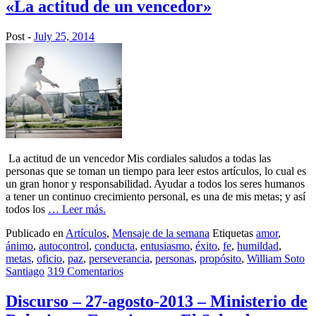
«La actitud de un vencedor»
Post -
July 25, 2014
La actitud de un vencedor Mis cordiales saludos a todas las
personas que se toman un tiempo para leer estos artículos, lo cual es
un gran honor y responsabilidad. Ayudar a todos los seres humanos
a tener un continuo crecimiento personal, es una de mis metas; y así
todos los
… Leer más.
Publicado en
Artículos
,
Mensaje de la semana
Etiquetas
amor
,
ánimo
,
autocontrol
,
conducta
,
entusiasmo
,
éxito
,
fe
,
humildad
,
metas
,
oficio
,
paz
,
perseverancia
,
personas
,
propósito
,
William Soto
Santiago
319 Comentarios
Discurso – 27-agosto-2013 – Ministerio de