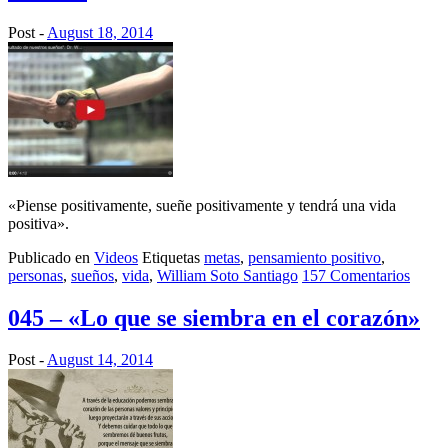
Post -
August 18, 2014
«Piense positivamente, sueñe positivamente y tendrá una vida
positiva».
Publicado en
Videos
Etiquetas
metas
,
pensamiento positivo
,
personas
,
sueños
,
vida
,
William Soto Santiago
157 Comentarios
045 – «Lo que se siembra en el corazón»
Post -
August 14, 2014