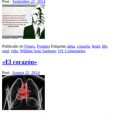
Post -
September 22, 2014
Publicado en
Frases
,
Postales
Etiquetas
alma
,
corazón
,
heart
,
life
,
soul
,
vida
,
William Soto Santiago
191 Comentarios
«El corazón»
Post -
August 22, 2014