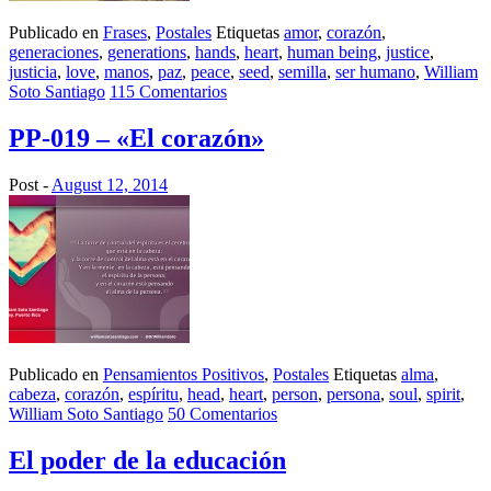
Publicado en
Frases
,
Postales
Etiquetas
amor
,
corazón
,
generaciones
,
generations
,
hands
,
heart
,
human being
,
justice
,
justicia
,
love
,
manos
,
paz
,
peace
,
seed
,
semilla
,
ser humano
,
William
Soto Santiago
115 Comentarios
PP-019 – «El corazón»
Post -
August 12, 2014
Publicado en
Pensamientos Positivos
,
Postales
Etiquetas
alma
,
cabeza
,
corazón
,
espíritu
,
head
,
heart
,
person
,
persona
,
soul
,
spirit
,
William Soto Santiago
50 Comentarios
El poder de la educación