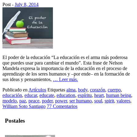
Post -
July 8, 2014
El poder de la educación “La educación es el arma más poderosa
que puedes usar para cambiar el mundo”. Esta frase de Nelson
Mandela expresa la importancia de la educación en el proceso de
aprendizaje de los seres humanos y –por ende– en la formación de
sus ideas y pensamientos,
… Leer más.
Publicado en
Artículos
Etiquetas
alma
,
body
,
corazón
,
cuerpo
,
educación
,
educar
,
educate
,
education
,
espíritu
,
heart
,
human being
,
modelo
,
paz
,
peace
,
poder
,
power
,
ser humano
,
soul
,
spirit
,
valores
,
William Soto Santiago
77 Comentarios
Postales