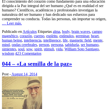
El conocimiento del corazón como fundamento para una educación
dirigida a la Paz integral del ser humano ¿Qué es en realidad el ser
humano? Científicos, académicos y profesionales investigan la
naturaleza del ser humano y han dedicado sus esfuerzos para
comprender su conducta. Todas las personas, sin importar su origen,
… Leer más.
Publicado en
Artículos
Etiquetas
alma
,
body
,
brain waves
,
campo
magnético
,
corazón
,
cuerpo
,
espíritu
,
estímulos
,
germinar
,
heart
,
human being
,
inteligencia
,
intelligence
,
life
,
magnetic field
,
mente
,
mind
,
ondas cerebrales
,
person
,
persona
,
sabiduría
,
ser humano
,
simientes
,
soul
,
sow
,
spirit
,
stimuli
,
vida
,
William Soto Santiago
,
wisdom
423 Comentarios
044 – «La semilla de la paz»
Post -
August 14, 2014