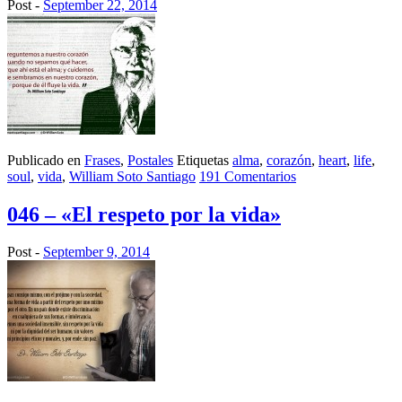
Post -
September 22, 2014
Publicado en
Frases
,
Postales
Etiquetas
alma
,
corazón
,
heart
,
life
,
soul
,
vida
,
William Soto Santiago
191 Comentarios
046 – «El respeto por la vida»
Post -
September 9, 2014