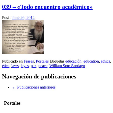
039 – «Todo encuentro académico»
Post -
June 26, 2014
Publicado en
Frases
,
Postales
Etiquetas
educación
,
education
,
ethics
,
ética
,
laws
,
leyes
,
paz
,
peace
,
William Soto Santiago
Navegación de publicaciones
←
Publicaciones anteriores
Postales