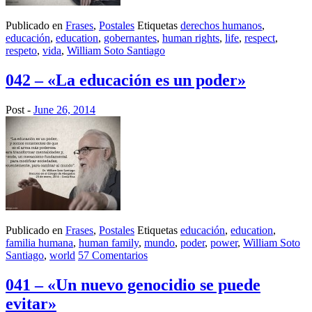
Publicado en
Frases
,
Postales
Etiquetas
derechos humanos
,
educación
,
education
,
gobernantes
,
human rights
,
life
,
respect
,
respeto
,
vida
,
William Soto Santiago
042 – «La educación es un poder»
Post -
June 26, 2014
Publicado en
Frases
,
Postales
Etiquetas
educación
,
education
,
familia humana
,
human family
,
mundo
,
poder
,
power
,
William Soto
Santiago
,
world
57 Comentarios
041 – «Un nuevo genocidio se puede
evitar»