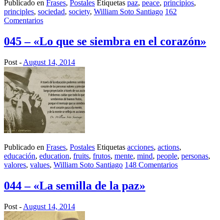
Publicado en
Frases
,
Postales
Etiquetas
paz
,
peace
,
principios
,
principles
,
sociedad
,
society
,
William Soto Santiago
162
Comentarios
045 – «Lo que se siembra en el corazón»
Post -
August 14, 2014
Publicado en
Frases
,
Postales
Etiquetas
acciones
,
actions
,
educación
,
education
,
fruits
,
frutos
,
mente
,
mind
,
people
,
personas
,
valores
,
values
,
William Soto Santiago
148 Comentarios
044 – «La semilla de la paz»
Post -
August 14, 2014