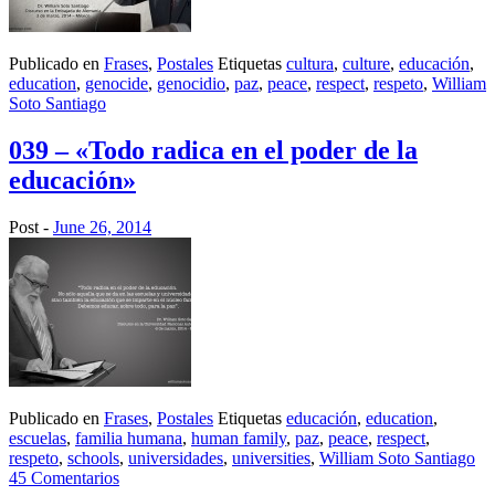
Publicado en
Frases
,
Postales
Etiquetas
cultura
,
culture
,
educación
,
education
,
genocide
,
genocidio
,
paz
,
peace
,
respect
,
respeto
,
William
Soto Santiago
039 – «Todo radica en el poder de la
educación»
Post -
June 26, 2014
Publicado en
Frases
,
Postales
Etiquetas
educación
,
education
,
escuelas
,
familia humana
,
human family
,
paz
,
peace
,
respect
,
respeto
,
schools
,
universidades
,
universities
,
William Soto Santiago
45 Comentarios