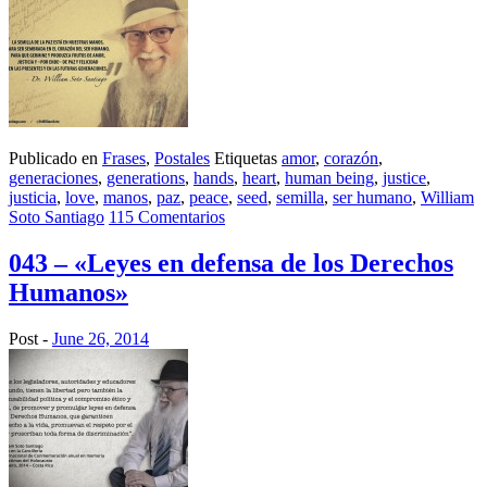
Publicado en
Frases
,
Postales
Etiquetas
amor
,
corazón
,
generaciones
,
generations
,
hands
,
heart
,
human being
,
justice
,
justicia
,
love
,
manos
,
paz
,
peace
,
seed
,
semilla
,
ser humano
,
William
Soto Santiago
115 Comentarios
043 – «Leyes en defensa de los Derechos
Humanos»
Post -
June 26, 2014