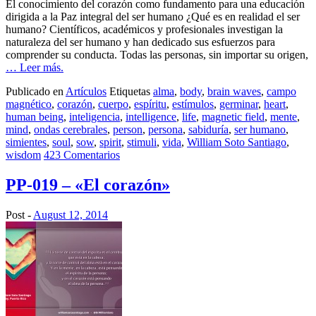
El conocimiento del corazón como fundamento para una educación
dirigida a la Paz integral del ser humano ¿Qué es en realidad el ser
humano? Científicos, académicos y profesionales investigan la
naturaleza del ser humano y han dedicado sus esfuerzos para
comprender su conducta. Todas las personas, sin importar su origen,
… Leer más.
Publicado en
Artículos
Etiquetas
alma
,
body
,
brain waves
,
campo
magnético
,
corazón
,
cuerpo
,
espíritu
,
estímulos
,
germinar
,
heart
,
human being
,
inteligencia
,
intelligence
,
life
,
magnetic field
,
mente
,
mind
,
ondas cerebrales
,
person
,
persona
,
sabiduría
,
ser humano
,
simientes
,
soul
,
sow
,
spirit
,
stimuli
,
vida
,
William Soto Santiago
,
wisdom
423 Comentarios
PP-019 – «El corazón»
Post -
August 12, 2014