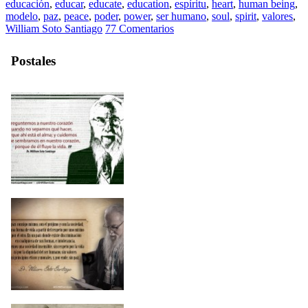
educación
,
educar
,
educate
,
education
,
espíritu
,
heart
,
human being
,
modelo
,
paz
,
peace
,
poder
,
power
,
ser humano
,
soul
,
spirit
,
valores
,
William Soto Santiago
77 Comentarios
Postales