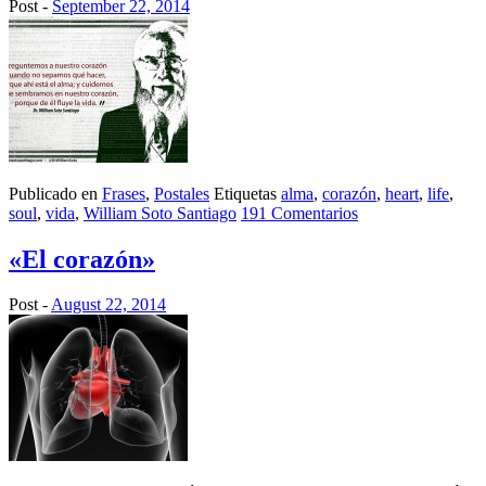
Post -
September 22, 2014
Publicado en
Frases
,
Postales
Etiquetas
alma
,
corazón
,
heart
,
life
,
soul
,
vida
,
William Soto Santiago
191 Comentarios
«El corazón»
Post -
August 22, 2014