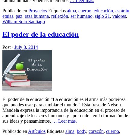
familia humana y demás miembros
… Leer más.
Publicado en
Proyectos
Etiquetas
alma
,
cuerpo
,
educación
,
espíritu
,
etnias
,
paz
,
raza humana
,
reflexión
,
ser humano
,
siglo 21
,
valores
,
William Soto Santiago
El poder de la educación
Post -
July 8, 2014
El poder de la educación “La educación es el arma más poderosa
que puedes usar para cambiar el mundo”. Esta frase de Nelson
Mandela expresa la importancia de la educación en el proceso de
aprendizaje de los seres humanos y –por ende– en la formación de
sus ideas y pensamientos,
… Leer más.
Publicado en
Artículos
Etiquetas
alma
,
body
,
corazón
,
cuerpo
,