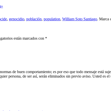
a»
cide
,
genocidio
,
población
,
population
,
William Soto Santiago
. Marca 
gatorios están marcados con
*
 normas de buen comportamiento; es por eso que todo mensaje está sujet
uier persona, de ser así, serán eliminados sin previo aviso. Usted es el