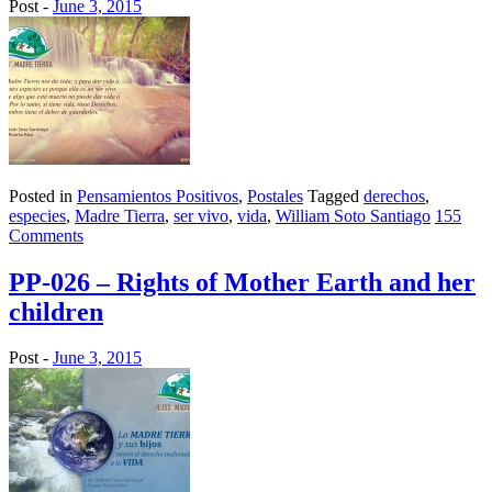
Post -
June 3, 2015
Posted in
Pensamientos Positivos
,
Postales
Tagged
derechos
,
especies
,
Madre Tierra
,
ser vivo
,
vida
,
William Soto Santiago
155
Comments
PP-026 – Rights of Mother Earth and her
children
Post -
June 3, 2015