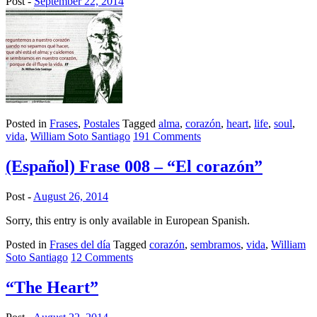
Post -
September 22, 2014
Posted in
Frases
,
Postales
Tagged
alma
,
corazón
,
heart
,
life
,
soul
,
vida
,
William Soto Santiago
191 Comments
(Español) Frase 008 – “El corazón”
Post -
August 26, 2014
Sorry, this entry is only available in European Spanish.
Posted in
Frases del día
Tagged
corazón
,
sembramos
,
vida
,
William
Soto Santiago
12 Comments
“The Heart”