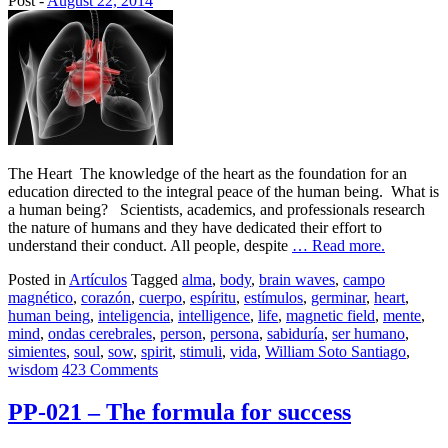
Post -
August 22, 2014
The Heart The knowledge of the heart as the foundation for an
education directed to the integral peace of the human being. What is
a human being? Scientists, academics, and professionals research
the nature of humans and they have dedicated their effort to
understand their conduct. All people, despite
… Read more.
Posted in
Artículos
Tagged
alma
,
body
,
brain waves
,
campo
magnético
,
corazón
,
cuerpo
,
espíritu
,
estímulos
,
germinar
,
heart
,
human being
,
inteligencia
,
intelligence
,
life
,
magnetic field
,
mente
,
mind
,
ondas cerebrales
,
person
,
persona
,
sabiduría
,
ser humano
,
simientes
,
soul
,
sow
,
spirit
,
stimuli
,
vida
,
William Soto Santiago
,
wisdom
423 Comments
PP-021 – The formula for success