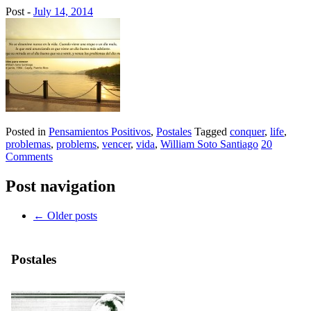
Post -
July 14, 2014
Posted in
Pensamientos Positivos
,
Postales
Tagged
conquer
,
life
,
problemas
,
problems
,
vencer
,
vida
,
William Soto Santiago
20
Comments
Post navigation
←
Older posts
Postales