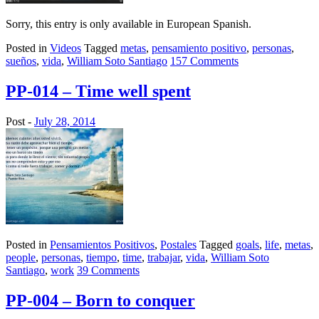
Sorry, this entry is only available in European Spanish.
Posted in
Videos
Tagged
metas
,
pensamiento positivo
,
personas
,
sueños
,
vida
,
William Soto Santiago
157 Comments
PP-014 – Time well spent
Post -
July 28, 2014
Posted in
Pensamientos Positivos
,
Postales
Tagged
goals
,
life
,
metas
,
people
,
personas
,
tiempo
,
time
,
trabajar
,
vida
,
William Soto
Santiago
,
work
39 Comments
PP-004 – Born to conquer