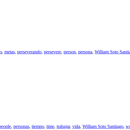
ls
,
metas
,
perseverando
,
persevere
,
person
,
persona
,
William Soto Santi
people
,
personas
,
tiempo
,
time
,
trabajar
,
vida
,
William Soto Santiago
,
w