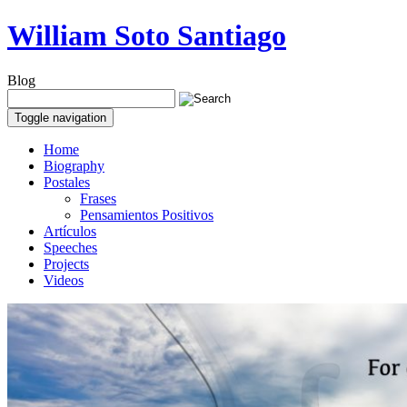
William Soto Santiago
Blog
Toggle navigation
Home
Biography
Postales
Frases
Pensamientos Positivos
Artículos
Speeches
Projects
Videos