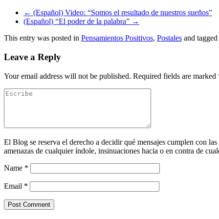
←
(Español) Video: “Somos el resultado de nuestros sueños”
(Español) “El poder de la palabra”
→
This entry was posted in
Pensamientos Positivos
,
Postales
and tagge
Leave a Reply
Your email address will not be published.
Required fields are marked
El Blog se reserva el derecho a decidir qué mensajes cumplen con las
amenazas de cualquier índole, insinuaciones hacia o en contra de cualq
Name
*
Email
*