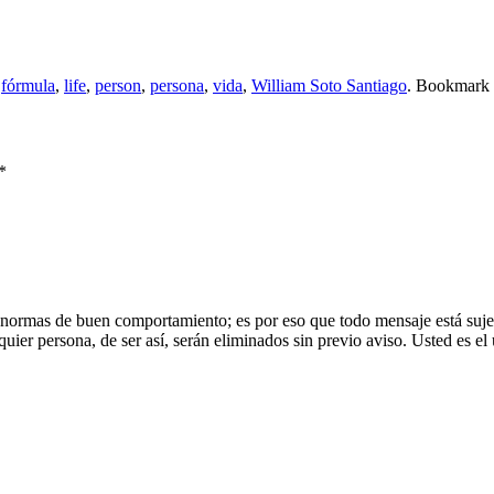
d
fórmula
,
life
,
person
,
persona
,
vida
,
William Soto Santiago
. Bookmark
*
 normas de buen comportamiento; es por eso que todo mensaje está sujet
uier persona, de ser así, serán eliminados sin previo aviso. Usted es el