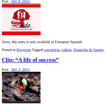
Post -
July 8, 2014
Sorry, this entry is only available in European Spanish.
Posted in
Proyectos
Tagged
conciencia
,
cultura
,
Donación de Sangre
Clip: “A life of success”
Post -
July 3, 2014