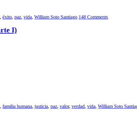
,
éxito
,
paz
,
vida
,
William Soto Santiago
148 Comments
rte I)
,
familia humana
,
justicia
,
paz
,
valor
,
verdad
,
vida
,
William Soto Santia