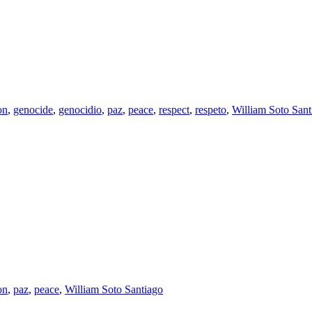
on
,
genocide
,
genocidio
,
paz
,
peace
,
respect
,
respeto
,
William Soto Sant
on
,
paz
,
peace
,
William Soto Santiago