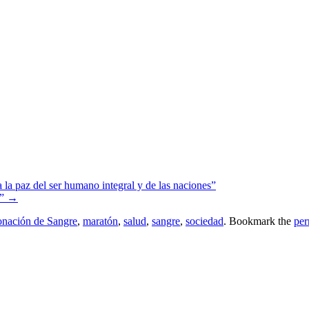
la paz del ser humano integral y de las naciones”
e”
→
nación de Sangre
,
maratón
,
salud
,
sangre
,
sociedad
. Bookmark the
per