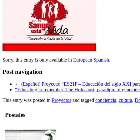
Sorry, this entry is only available in
European Spanish
.
Post navigation
←
(Español) Proyecto: “ES21P – Educación del siglo XXI para 
“Educating to remember. The Holocaust, paradigm of genocid
This entry was posted in
Proyectos
and tagged
conciencia
,
cultura
,
Do
Postales