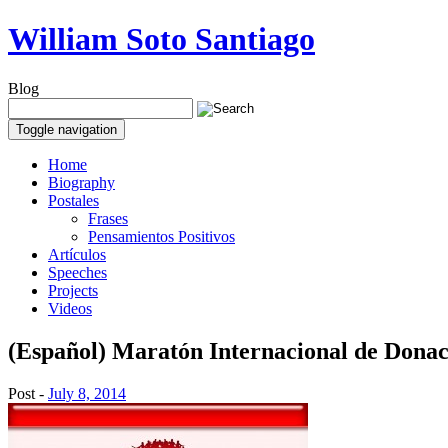
William Soto Santiago
Blog
Toggle navigation
Home
Biography
Postales
Frases
Pensamientos Positivos
Artículos
Speeches
Projects
Videos
(Español) Maratón Internacional de Donaci
Post -
July 8, 2014