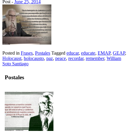
Post -
June 25, 2014
Posted in
Frases
,
Postales
Tagged
educar
,
educate
,
EMAP
,
GEAP
,
Holocaust
,
holocausto
,
paz
,
peace
,
recordar
,
remember
,
William
Soto Santiago
Postales