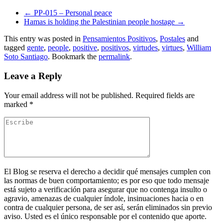
←
PP-015 – Personal peace
Hamas is holding the Palestinian people hostage
→
This entry was posted in
Pensamientos Positivos
,
Postales
and
tagged
gente
,
people
,
positive
,
positivos
,
virtudes
,
virtues
,
William
Soto Santiago
. Bookmark the
permalink
.
Leave a Reply
Your email address will not be published.
Required fields are
marked
*
El Blog se reserva el derecho a decidir qué mensajes cumplen con
las normas de buen comportamiento; es por eso que todo mensaje
está sujeto a verificación para asegurar que no contenga insulto o
agravio, amenazas de cualquier índole, insinuaciones hacia o en
contra de cualquier persona, de ser así, serán eliminados sin previo
aviso. Usted es el único responsable por el contenido que aporte.