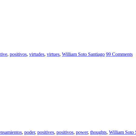
tive
,
positivos
,
virtudes
,
virtues
,
William Soto Santiago
99 Comments
ensamientos
,
poder
,
positives
,
positivos
,
power
,
thoughts
,
William Soto 