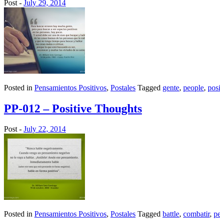
Post -
July 29, 2014
Posted in
Pensamientos Positivos
,
Postales
Tagged
gente
,
people
,
posi
PP-012 – Positive Thoughts
Post -
July 22, 2014
Posted in
Pensamientos Positivos
,
Postales
Tagged
battle
,
combatir
,
p