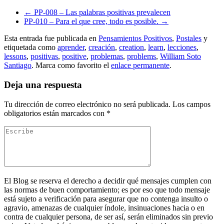
←
PP-008 – Las palabras positivas prevalecen
PP-010 – Para el que cree, todo es posible.
→
Esta entrada fue publicada en
Pensamientos Positivos
,
Postales
y
etiquetada como
aprender
,
creación
,
creation
,
learn
,
lecciones
,
lessons
,
positivas
,
positive
,
problemas
,
problems
,
William Soto
Santiago
. Marca como favorito el
enlace permanente
.
Deja una respuesta
Tu dirección de correo electrónico no será publicada.
Los campos
obligatorios están marcados con
*
El Blog se reserva el derecho a decidir qué mensajes cumplen con
las normas de buen comportamiento; es por eso que todo mensaje
está sujeto a verificación para asegurar que no contenga insulto o
agravio, amenazas de cualquier índole, insinuaciones hacia o en
contra de cualquier persona, de ser así, serán eliminados sin previo