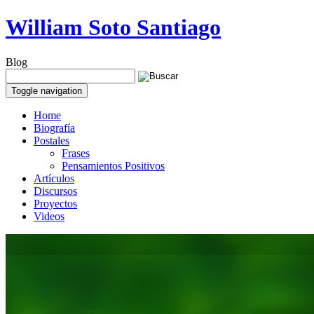
William Soto Santiago
Blog
Toggle navigation
Home
Biografía
Postales
Frases
Pensamientos Positivos
Artículos
Discursos
Proyectos
Videos