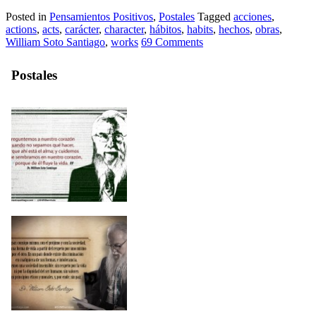
Posted in
Pensamientos Positivos
,
Postales
Tagged
acciones
,
actions
,
acts
,
carácter
,
character
,
hábitos
,
habits
,
hechos
,
obras
,
William Soto Santiago
,
works
69 Comments
Postales