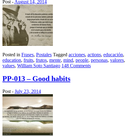
Post -
August 14, 2014
Posted in
Frases
,
Postales
Tagged
acciones
,
actions
,
educación
,
education
,
fruits
,
frutos
,
mente
,
mind
,
people
,
personas
,
valores
,
values
,
William Soto Santiago
148 Comments
PP-013 – Good habits
Post -
July 23, 2014