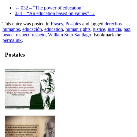
←
032 – “The power of education”
034 – “An education based on values”
→
This entry was posted in
Frases
,
Postales
and tagged
derechos
humanos
,
educación
,
education
,
human rights
,
justice
,
justicia
,
paz
,
peace
,
respect
,
respeto
,
William Soto Santiago
. Bookmark the
permalink
.
Postales