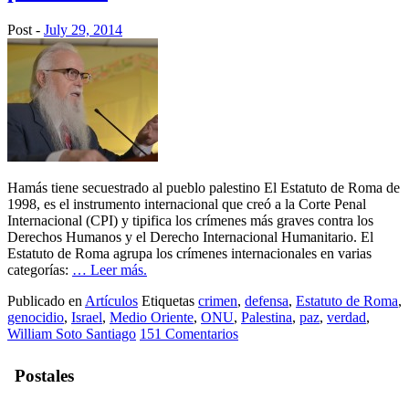
Post -
July 29, 2014
Hamás tiene secuestrado al pueblo palestino El Estatuto de Roma de
1998, es el instrumento internacional que creó a la Corte Penal
Internacional (CPI) y tipifica los crímenes más graves contra los
Derechos Humanos y el Derecho Internacional Humanitario. El
Estatuto de Roma agrupa los crímenes internacionales en varias
categorías:
… Leer más.
Publicado en
Artículos
Etiquetas
crimen
,
defensa
,
Estatuto de Roma
,
genocidio
,
Israel
,
Medio Oriente
,
ONU
,
Palestina
,
paz
,
verdad
,
William Soto Santiago
151 Comentarios
Postales