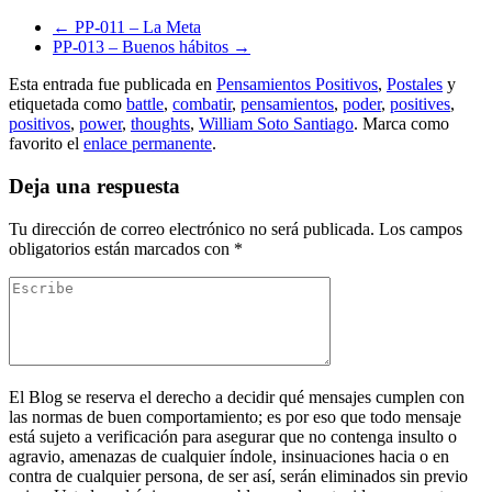
←
PP-011 – La Meta
PP-013 – Buenos hábitos
→
Esta entrada fue publicada en
Pensamientos Positivos
,
Postales
y
etiquetada como
battle
,
combatir
,
pensamientos
,
poder
,
positives
,
positivos
,
power
,
thoughts
,
William Soto Santiago
. Marca como
favorito el
enlace permanente
.
Deja una respuesta
Tu dirección de correo electrónico no será publicada.
Los campos
obligatorios están marcados con
*
El Blog se reserva el derecho a decidir qué mensajes cumplen con
las normas de buen comportamiento; es por eso que todo mensaje
está sujeto a verificación para asegurar que no contenga insulto o
agravio, amenazas de cualquier índole, insinuaciones hacia o en
contra de cualquier persona, de ser así, serán eliminados sin previo