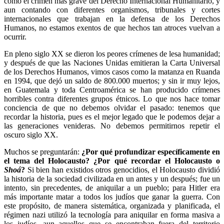
como el crimen más grave del Derecho Internacional Humanitario, y
aun contando con diferentes organismos, tribunales y cortes
internacionales que trabajan en la defensa de los Derechos
Humanos, no estamos exentos de que hechos tan atroces vuelvan a
ocurrir.
En pleno siglo XX se dieron los peores crímenes de lesa humanidad;
y después de que las Naciones Unidas emitieran la Carta Universal
de los Derechos Humanos, vimos casos como la matanza en Ruanda
en 1994, que dejó un saldo de 800.000 muertos; y sin ir muy lejos,
en Guatemala y toda Centroamérica se han producido crímenes
horribles contra diferentes grupos étnicos. Lo que nos hace tomar
conciencia de que no debemos olvidar el pasado: tenemos que
recordar la historia, pues es el mejor legado que le podemos dejar a
las generaciones venideras. No debemos permitirnos repetir el
oscuro siglo XX.
Muchos se preguntarán:
¿Por qué profundizar específicamente en
el tema del Holocausto? ¿Por qué recordar el Holocausto o
Shoá
?
Si bien han existidos otros genocidios, el Holocausto dividió
la historia de la sociedad civilizada en un antes y un después; fue un
intento, sin precedentes, de aniquilar a un pueblo; para Hitler era
más importante matar a todos los judíos que ganar la guerra. Con
este propósito, de manera sistemática, organizada y planificada, el
régimen nazi utilizó la tecnología para aniquilar en forma masiva a
los judíos, aun aquellos que se encontraban fuera del territorio