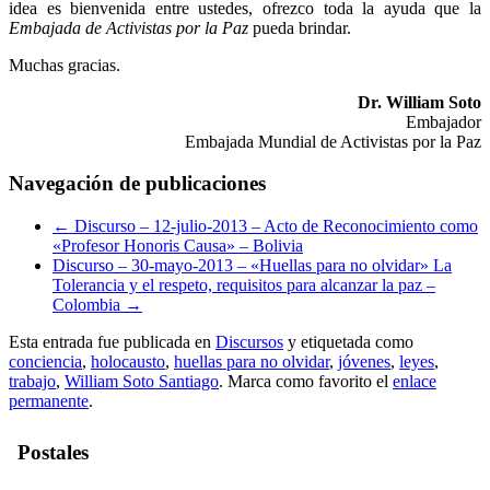
idea es bienvenida entre ustedes, ofrezco toda la ayuda que la
Embajada de Activistas por la Paz
pueda brindar.
Muchas gracias.
Dr. William Soto
Embajador
Embajada Mundial de Activistas por la Paz
Navegación de publicaciones
←
Discurso – 12-julio-2013 – Acto de Reconocimiento como
«Profesor Honoris Causa» – Bolivia
Discurso – 30-mayo-2013 – «Huellas para no olvidar» La
Tolerancia y el respeto, requisitos para alcanzar la paz –
Colombia
→
Esta entrada fue publicada en
Discursos
y etiquetada como
conciencia
,
holocausto
,
huellas para no olvidar
,
jóvenes
,
leyes
,
trabajo
,
William Soto Santiago
. Marca como favorito el
enlace
permanente
.
Postales