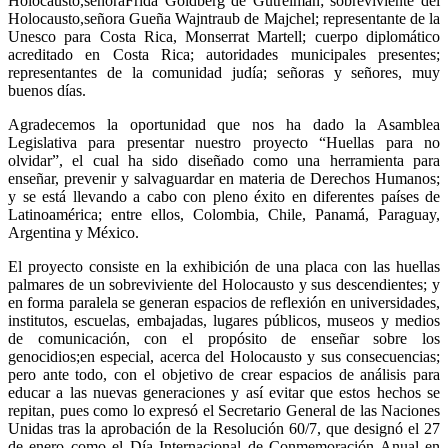
Holocausto,señoraFrida Goldberg de Gutreiman; sobreviviente del
Holocausto,señora Gueña Wajntraub de Majchel; representante de la
Unesco para Costa Rica, Monserrat Martell; cuerpo diplomático
acreditado en Costa Rica; autoridades municipales presentes;
representantes de la comunidad judía; señoras y señores, muy
buenos días.
Agradecemos la oportunidad que nos ha dado la Asamblea
Legislativa para presentar nuestro proyecto “Huellas para no
olvidar”, el cual ha sido diseñado como una herramienta para
enseñar, prevenir y salvaguardar en materia de Derechos Humanos;
y se está llevando a cabo con pleno éxito en diferentes países de
Latinoamérica; entre ellos, Colombia, Chile, Panamá, Paraguay,
Argentina y México.
El proyecto consiste en la exhibición de una placa con las huellas
palmares de un sobreviviente del Holocausto y sus descendientes; y
en forma paralela se generan espacios de reflexión en universidades,
institutos, escuelas, embajadas, lugares públicos, museos y medios
de comunicación, con el propósito de enseñar sobre los
genocidios;en especial, acerca del Holocausto y sus consecuencias;
pero ante todo, con el objetivo de crear espacios de análisis para
educar a las nuevas generaciones y así evitar que estos hechos se
repitan, pues como lo expresó el Secretario General de las Naciones
Unidas tras la aprobación de la Resolución 60/7, que designó el 27
de enero como el Día Internacional de Conmemoración Anual en