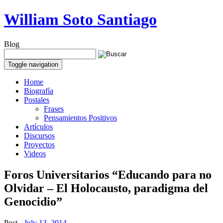
William Soto Santiago
Blog
Toggle navigation
Home
Biografía
Postales
Frases
Pensamientos Positivos
Artículos
Discursos
Proyectos
Videos
Foros Universitarios “Educando para no
Olvidar – El Holocausto, paradigma del
Genocidio”
Post -
July 13, 2014