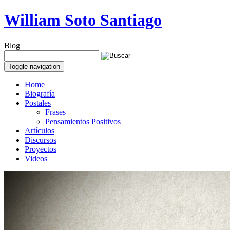
William Soto Santiago
Blog
Toggle navigation
Home
Biografía
Postales
Frases
Pensamientos Positivos
Artículos
Discursos
Proyectos
Videos