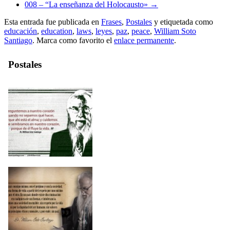
008 – “La enseñanza del Holocausto»
→
Esta entrada fue publicada en
Frases
,
Postales
y etiquetada como
educación
,
education
,
laws
,
leyes
,
paz
,
peace
,
William Soto
Santiago
. Marca como favorito el
enlace permanente
.
Postales