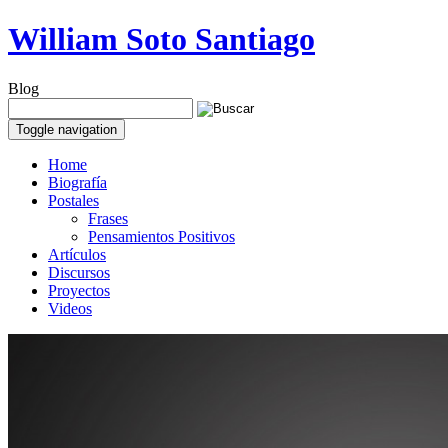
William Soto Santiago
Blog
Toggle navigation
Home
Biografía
Postales
Frases
Pensamientos Positivos
Artículos
Discursos
Proyectos
Videos