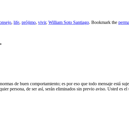
onsejo
,
life
,
prójimo
,
vivir
,
William Soto Santiago
. Bookmark the
perma
*
 normas de buen comportamiento; es por eso que todo mensaje está sujet
uier persona, de ser así, serán eliminados sin previo aviso. Usted es el