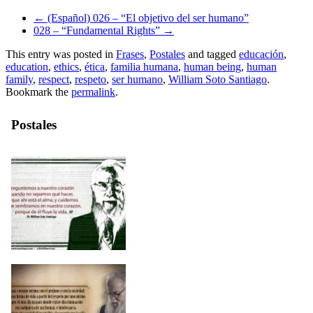
←
(Español) 026 – “El objetivo del ser humano”
028 – “Fundamental Rights”
→
This entry was posted in
Frases
,
Postales
and tagged
educación
,
education
,
ethics
,
ética
,
familia humana
,
human being
,
human
family
,
respect
,
respeto
,
ser humano
,
William Soto Santiago
.
Bookmark the
permalink
.
Postales